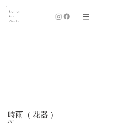
katori
Art
Works
時雨（ 花器 ）
JIU