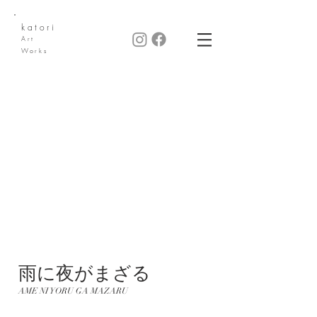
katori
Art
Works
雨に夜がまざる
AME NI YORU GA MAZARU