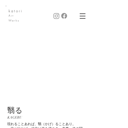
katori
Art
Works
翳る
KAGERU
現れることあれば、翳（かげ）ることあり。