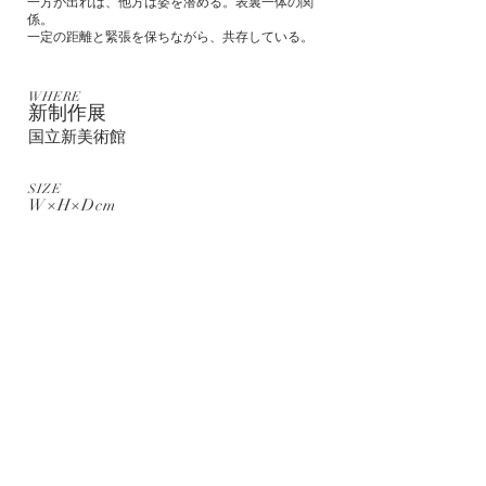
一方が出れば、他方は姿を潜める。表裏一体の関
係。
一定の距離と緊張を保ちながら、共存している。
WHERE
新制作展
国立新美術館
SIZE
W×H×Dcm
WHEN
2016年9月
MATERIAL
楠
|
TOP
お問い合わせ
katori Art Works