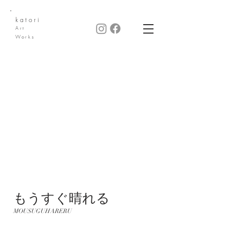
katori
Art
Works
もうすぐ晴れる
MOUSUGUHARERU