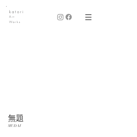
katori
Art
Works
無題
MUDAI