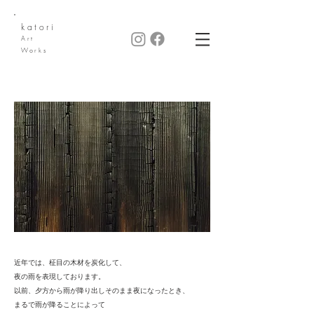
katori
Art
Works
近年では、柾目の木材を炭化して、
夜の雨を表現しております。
以前、夕方から雨が降り出しそのまま夜になったとき、
まるで雨が降ることによって